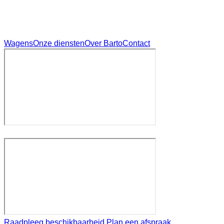
Wagens
Onze diensten
Over Barto
Contact
Raadpleeg beschikbaarheid
Plan een afspraak