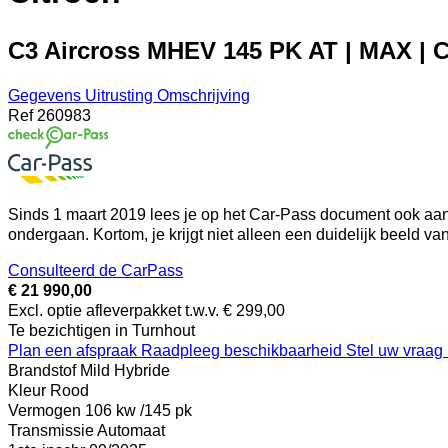
C3 Aircross MHEV 145 PK AT | MAX | Cam
Gegevens
Uitrusting
Omschrijving
Ref
260983
Sinds 1 maart 2019 lees je op het Car-Pass document ook aan 
ondergaan. Kortom, je krijgt niet alleen een duidelijk beeld v
Consulteerd de CarPass
€ 21 990,00
Excl. optie afleverpakket t.w.v. € 299,00
Te bezichtigen in Turnhout
Plan een afspraak
Raadpleeg beschikbaarheid
Stel uw vraag
Brandstof
Mild Hybride
Kleur
Rood
Vermogen
106 kw /145 pk
Transmissie
Automaat