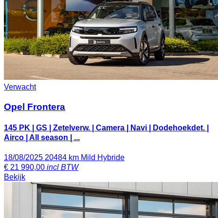
Verwacht
Opel Frontera
145 PK | GS | Zetelverw. | Camera | Navi | Dodehoekdet. |
Airco | All season | ...
18/08/2025
20484 km
Mild Hybride
€
21 990,00
incl BTW
Bekijk