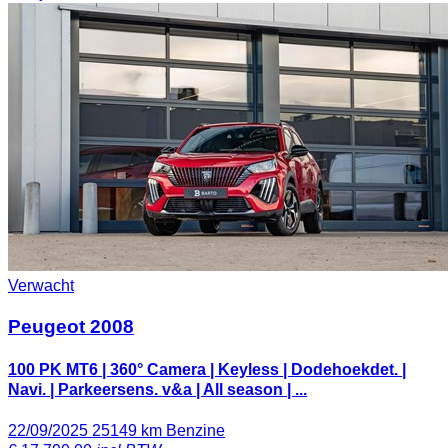
Verwacht
Peugeot 2008
100 PK MT6 | 360° Camera | Keyless | Dodehoekdet. |
Navi. | Parkeersens. v&a | All season | ...
22/09/2025
25149 km
Benzine