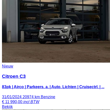
Nieuw
Citroen C3
83pk | Airco | Parkeers. a. | Auto. Lichten | Cruisectrl. | ...
31/01/2024
20974 km
Benzine
€
11 990,00
incl BTW
Bekijk