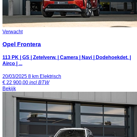
Verwacht
Opel Frontera
113 PK | GS | Zetelverw. | Camera | Navi | Dodehoekdet. |
Airco | ...
20/03/2025
8 km
Elektrisch
€
22 900,00
incl BTW
Bekijk