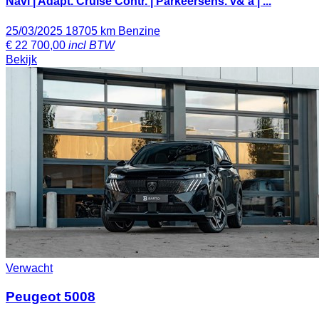
Navi | Adapt. Cruise Contr. | Parkeersens. v& a | ...
25/03/2025
18705 km
Benzine
€
22 700,00
incl BTW
Bekijk
Verwacht
Peugeot 5008