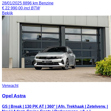
28/01/2025
8896 km
Benzine
€
22 990,00
incl BTW
Bekijk
Verwacht
Opel Astra
GS | Break | 130 PK AT | 360° | Afn. Trekhaak | Zetelverw. |