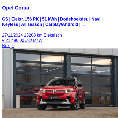
Opel Corsa
GS | Elektr. 156 PK | 51 kWh | Dodehoekdet. | Navi |
Keyless | All season | Carplay/Android | ...
27/11/2024
13208 km
Elektrisch
€
21 490,00
incl BTW
Bekijk