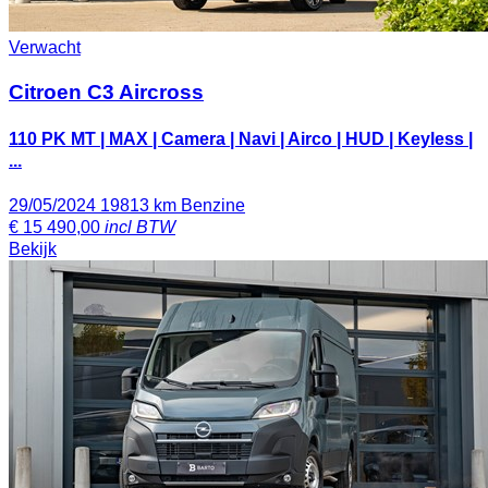
Verwacht
Citroen C3 Aircross
110 PK MT | MAX | Camera | Navi | Airco | HUD | Keyless |
...
29/05/2024
19813 km
Benzine
€
15 490,00
incl BTW
Bekijk