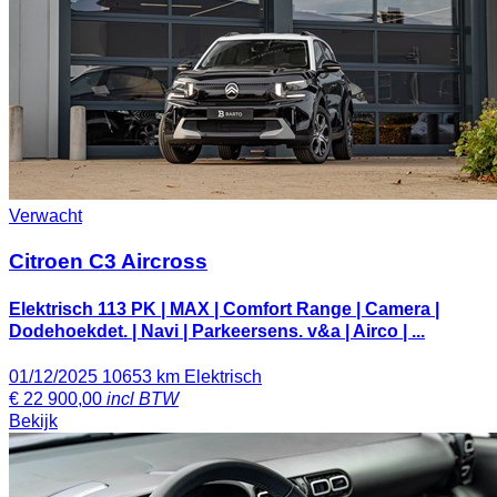
Verwacht
Citroen C3 Aircross
Elektrisch 113 PK | MAX | Comfort Range | Camera |
Dodehoekdet. | Navi | Parkeersens. v&a | Airco | ...
01/12/2025
10653 km
Elektrisch
€
22 900,00
incl BTW
Bekijk