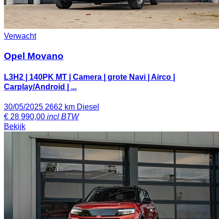
Verwacht
Opel Movano
L3H2 | 140PK MT | Camera | grote Navi | Airco |
Carplay/Android | ...
30/05/2025
2662 km
Diesel
€
28 990,00
incl BTW
Bekijk