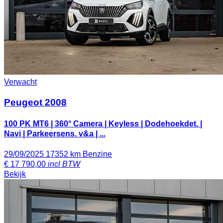
Verwacht
Peugeot 2008
100 PK MT6 | 360° Camera | Keyless | Dodehoekdet. |
Navi | Parkeersens. v&a | ...
29/09/2025
17352 km
Benzine
€
17 790,00
incl BTW
Bekijk