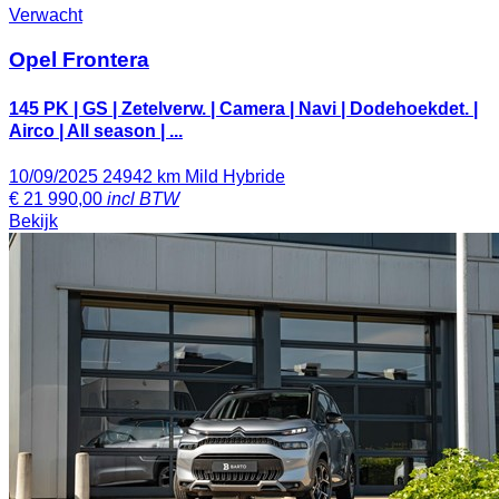
Verwacht
Opel Frontera
145 PK | GS | Zetelverw. | Camera | Navi | Dodehoekdet. |
Airco | All season | ...
10/09/2025
24942 km
Mild Hybride
€
21 990,00
incl BTW
Bekijk