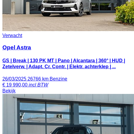
Verwacht
Opel Astra
GS | Break | 130 PK MT | Pano | Alcantara | 360° | HUD |
Zetelverw. | Adapt. Cr. Contr. | Elektr. achterklep | ...
26/03/2025
26766 km
Benzine
€
19 990,00
incl BTW
Bekijk