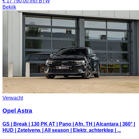
€
17 790,00
incl BTW
Bekijk
Verwacht
Opel Astra
GS | Break | 130 PK AT | Pano | Afn. TH | Alcantara | 360° |
HUD | Zetelverw. | All season | Elektr. achterklep | ...