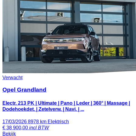
Verwacht
Opel Grandland
Electr. 213 PK | Ultimate | Pano | Leder | 360° | Massage |
Dodehoekdet. | Zetelverw. | Navi. | ...
17/03/2026
8978 km
Elektrisch
€
38 900,00
incl BTW
Bekijk