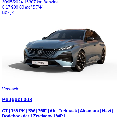
30/05/2024
16307 km
Benzine
€
17 900,00
incl BTW
Bekijk
Verwacht
Peugeot 308
GT | 156 PK | SW | 360° | Afn. Trekhaak | Alcantara | Navi |
Dodehoekdet. | Zetelverw. | WP | ...