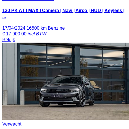
130 PK AT | MAX | Camera | Navi | Airco | HUD | Keyless |
...
17/04/2024
16500 km
Benzine
€
17 900,00
incl BTW
Bekijk
Verwacht