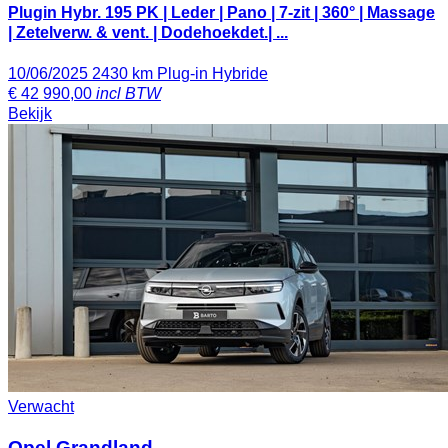
Plugin Hybr. 195 PK | Leder | Pano | 7-zit | 360° | Massage
| Zetelverw. & vent. | Dodehoekdet.| ...
10/06/2025
2430 km
Plug-in Hybride
€
42 990,00
incl BTW
Bekijk
Verwacht
Opel Grandland