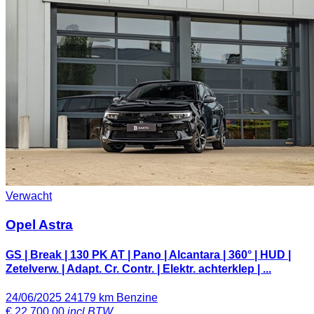
Verwacht
Opel Astra
GS | Break | 130 PK AT | Pano | Alcantara | 360° | HUD |
Zetelverw. | Adapt. Cr. Contr. | Elektr. achterklep | ...
24/06/2025
24179 km
Benzine
€
22 700,00
incl BTW