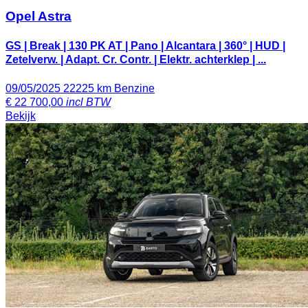
Opel Astra
GS | Break | 130 PK AT | Pano | Alcantara | 360° | HUD |
Zetelverw. | Adapt. Cr. Contr. | Elektr. achterklep | ...
09/05/2025
22225 km
Benzine
€
22 700,00
incl BTW
Bekijk