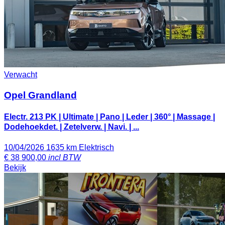
Verwacht
Opel Grandland
Electr. 213 PK | Ultimate | Pano | Leder | 360° | Massage |
Dodehoekdet. | Zetelverw. | Navi. | ...
10/04/2026
1635 km
Elektrisch
€
38 900,00
incl BTW
Bekijk