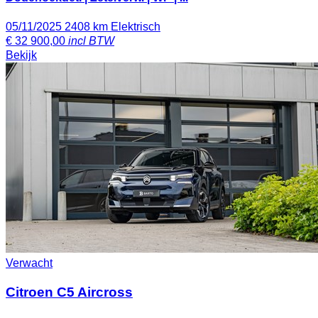
05/11/2025
2408 km
Elektrisch
€
32 900,00
incl BTW
Bekijk
Verwacht
Citroen C5 Aircross