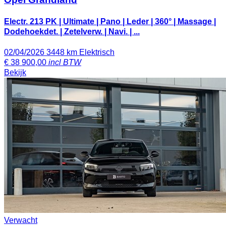
Electr. 213 PK | Ultimate | Pano | Leder | 360° | Massage |
Dodehoekdet. | Zetelverw. | Navi. | ...
02/04/2026
3448 km
Elektrisch
€
38 900,00
incl BTW
Bekijk
Verwacht