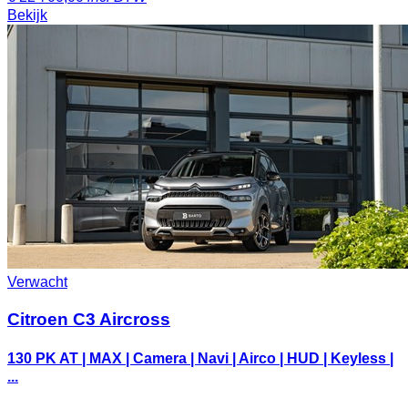
Bekijk
Verwacht
Citroen C3 Aircross
130 PK AT | MAX | Camera | Navi | Airco | HUD | Keyless |
...