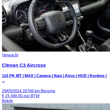
Verwacht
Citroen C3 Aircross
110 PK MT | MAX | Camera | Navi | Airco | HUD | Keyless |
...
29/05/2024
20706 km
Benzine
€
15 490,00
incl BTW
Bekijk