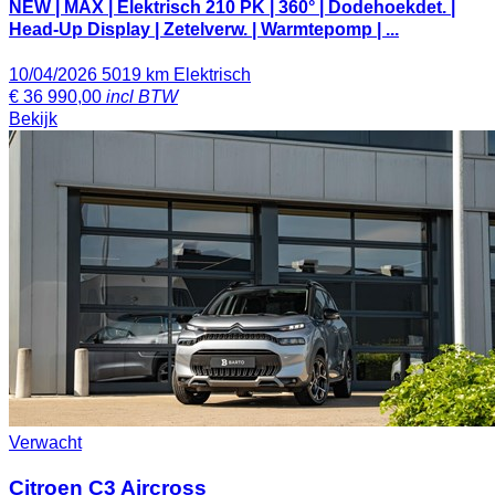
NEW | MAX | Elektrisch 210 PK | 360° | Dodehoekdet. |
Head-Up Display | Zetelverw. | Warmtepomp | ...
10/04/2026
5019 km
Elektrisch
€
36 990,00
incl BTW
Bekijk
Verwacht
Citroen C3 Aircross