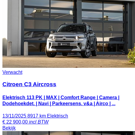
Verwacht
Citroen C3 Aircross
Elektrisch 113 PK | MAX | Comfort Range | Camera |
Dodehoekdet. | Navi | Parkeersens. v&a | Airco | ...
13/11/2025
8917 km
Elektrisch
€
22 900,00
incl BTW
Bekijk