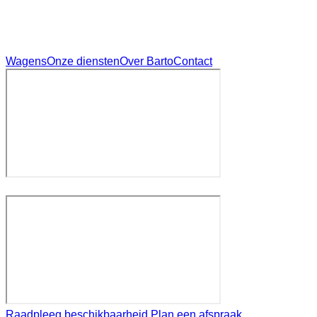
Wagens
Onze diensten
Over Barto
Contact
Raadpleeg beschikbaarheid
Plan een afspraak