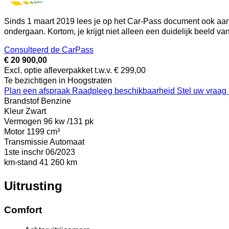
Sinds 1 maart 2019 lees je op het Car-Pass document ook aan 
ondergaan. Kortom, je krijgt niet alleen een duidelijk beeld v
Consulteerd de CarPass
€ 20 900,00
Excl. optie afleverpakket t.w.v. € 299,00
Te bezichtigen in Hoogstraten
Plan een afspraak
Raadpleeg beschikbaarheid
Stel uw vraag
Brandstof
Benzine
Kleur
Zwart
Vermogen
96 kw /131 pk
Motor
1199 cm³
Transmissie
Automaat
1ste inschr
06/2023
km-stand
41 260 km
Uitrusting
Comfort