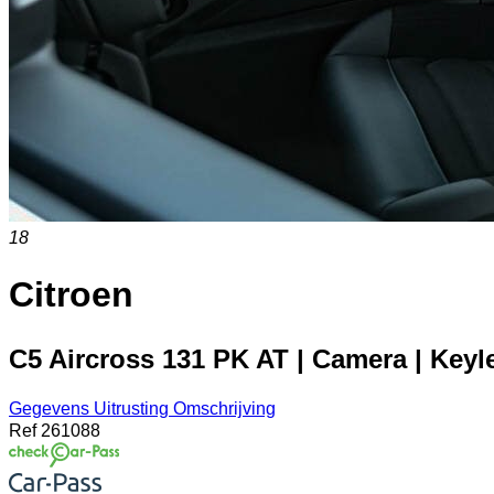
18
Citroen
C5 Aircross 131 PK AT | Camera | Keyles
Gegevens
Uitrusting
Omschrijving
Ref
261088