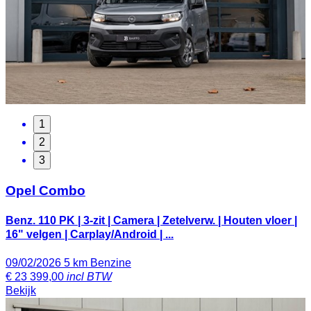
1
2
3
Opel Combo
Benz. 110 PK | 3-zit | Camera | Zetelverw. | Houten vloer |
16" velgen | Carplay/Android | ...
09/02/2026
5 km
Benzine
€
23 399,00
incl BTW
Bekijk