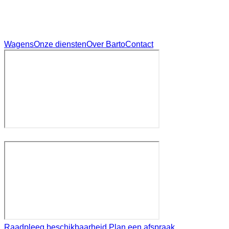
Wagens
Onze diensten
Over Barto
Contact
Raadpleeg beschikbaarheid
Plan een afspraak