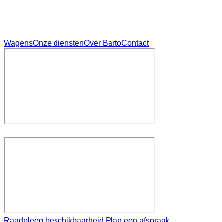
Wagens
Onze diensten
Over Barto
Contact
Raadpleeg beschikbaarheid
Plan een afspraak