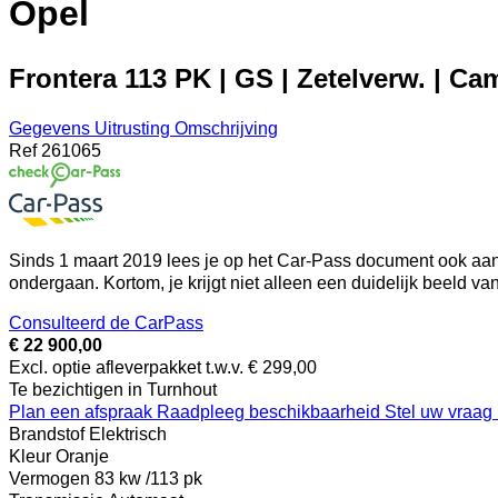
Opel
Frontera 113 PK | GS | Zetelverw. | Came
Gegevens
Uitrusting
Omschrijving
Ref
261065
Sinds 1 maart 2019 lees je op het Car-Pass document ook aan 
ondergaan. Kortom, je krijgt niet alleen een duidelijk beeld v
Consulteerd de CarPass
€ 22 900,00
Excl. optie afleverpakket t.w.v. € 299,00
Te bezichtigen in Turnhout
Plan een afspraak
Raadpleeg beschikbaarheid
Stel uw vraag
Brandstof
Elektrisch
Kleur
Oranje
Vermogen
83 kw /113 pk