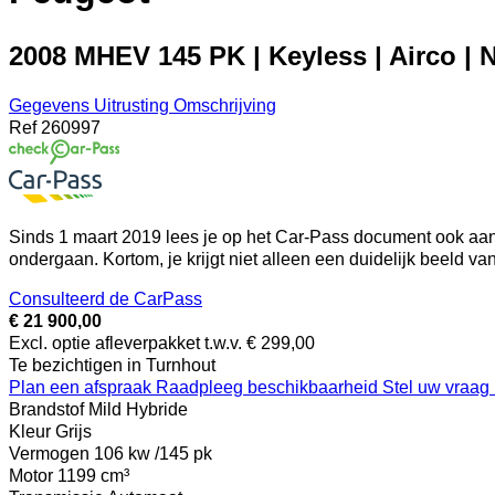
2008 MHEV 145 PK | Keyless | Airco | Na
Gegevens
Uitrusting
Omschrijving
Ref
260997
Sinds 1 maart 2019 lees je op het Car-Pass document ook aan 
ondergaan. Kortom, je krijgt niet alleen een duidelijk beeld v
Consulteerd de CarPass
€ 21 900,00
Excl. optie afleverpakket t.w.v. € 299,00
Te bezichtigen in Turnhout
Plan een afspraak
Raadpleeg beschikbaarheid
Stel uw vraag
Brandstof
Mild Hybride
Kleur
Grijs
Vermogen
106 kw /145 pk
Motor
1199 cm³