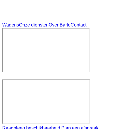
Wagens
Onze diensten
Over Barto
Contact
Raadpleeg beschikbaarheid
Plan een afspraak