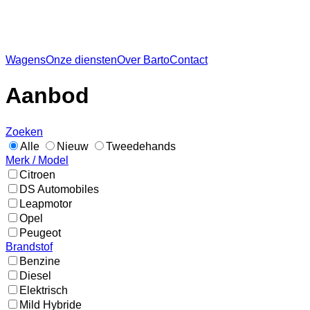
Wagens
Onze diensten
Over Barto
Contact
Aanbod
Zoeken
Alle
Nieuw
Tweedehands
Merk / Model
Citroen
DS Automobiles
Leapmotor
Opel
Peugeot
Brandstof
Benzine
Diesel
Elektrisch
Mild Hybride