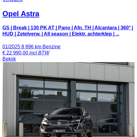
Opel
Astra
GS | Break | 130 PK AT | Pano | Afn. TH | Alcantara | 360° |
HUD | Zetelverw. | All season | Elektr. achterklep | ...
01/2025
8 896 km
Benzine
€
22 990,00
incl BTW
Bekijk