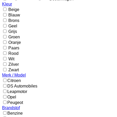
Kleur
Beige
Blauw
Brons
Geel
Grijs
Groen
Oranje
Paars
Rood
Wit
Zilver
Zwart
Merk / Model
Citroen
DS Automobiles
Leapmotor
Opel
Peugeot
Brandstof
Benzine