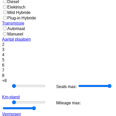
Diesel
Elektrisch
Mild Hybride
Plug-in Hybride
Transmissie
Automaat
Manueel
Aantal plaatsen
2
3
4
5
6
7
8
+8
Seats
Seats max:
min:
Km-stand
Mileage
Mileage max:
min:
Vermogen