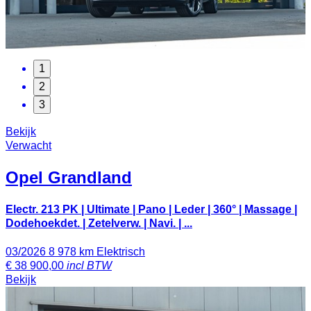
1
2
3
Bekijk
Verwacht
Opel
Grandland
Electr. 213 PK | Ultimate | Pano | Leder | 360° | Massage |
Dodehoekdet. | Zetelverw. | Navi. | ...
03/2026
8 978 km
Elektrisch
€
38 900,00
incl BTW
Bekijk