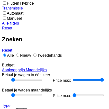
Plug-in Hybride
Transmissie
Automaat
Manueel
Alle filters
Reset
Zoeken
Reset
Alle
Nieuw
Tweedehands
Budget
Aankoopprijs
Maandelijks
Betaal je wagen in één keer
Price
Price max:
min:
Betaal je wagen maandelijks
Price
Price max:
min:
Type