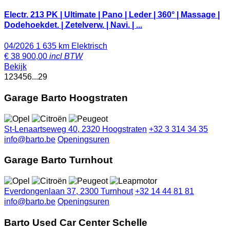
Electr. 213 PK | Ultimate | Pano | Leder | 360° | Massage |
Dodehoekdet. | Zetelverw. | Navi. | ...
04/2026
1 635 km
Elektrisch
€
38 900,00
incl BTW
Bekijk
1
2
3
4
5
6
...
29
Garage Barto Hoogstraten
St-Lenaartseweg 40, 2320 Hoogstraten
+32 3 314 34 35
info@barto.be
Openingsuren
Garage Barto Turnhout
Everdongenlaan 37, 2300 Turnhout
+32 14 44 81 81
info@barto.be
Openingsuren
Barto Used Car Center Schelle