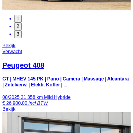
1
2
3
Bekijk
Verwacht
Peugeot
408
GT | MHEV 145 PK | Pano | Camera | Massage | Alcantara
| Zetelverw. | Elektr. Koffer | ...
08/2025
21 358 km
Mild Hybride
€
26 900,00
incl BTW
Bekijk