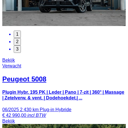
1
2
3
Bekijk
Verwacht
Peugeot
5008
Plugin Hybr. 195 PK | Leder | Pano | 7-zit | 360° | Massage
| Zetelverw. & vent. | Dodehoekdet.| ...
06/2025
2 430 km
Plug-in Hybride
€
42 990,00
incl BTW
Bekijk