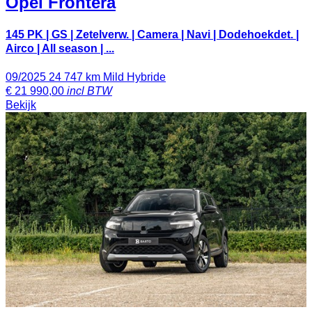
Opel
Frontera
145 PK | GS | Zetelverw. | Camera | Navi | Dodehoekdet. |
Airco | All season | ...
09/2025
24 747 km
Mild Hybride
€
21 990,00
incl BTW
Bekijk