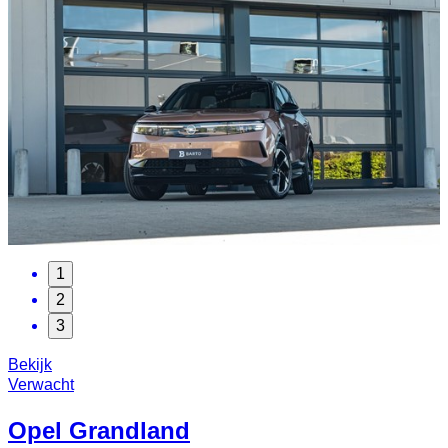
1
2
3
Bekijk
Verwacht
Opel
Grandland