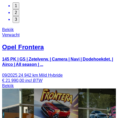
1
2
3
Bekijk
Verwacht
Opel
Frontera
145 PK | GS | Zetelverw. | Camera | Navi | Dodehoekdet. |
Airco | All season | ...
09/2025
24 942 km
Mild Hybride
€
21 990,00
incl BTW
Bekijk