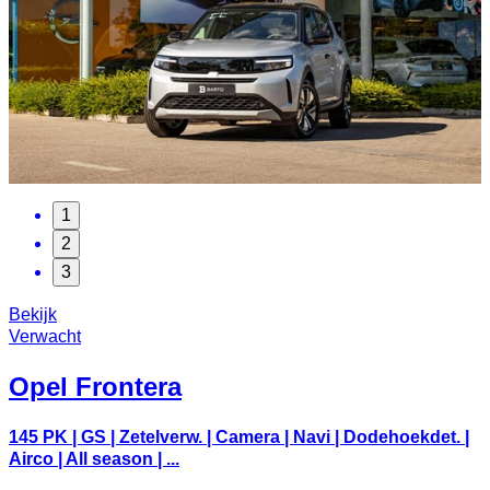
1
2
3
Bekijk
Verwacht
Opel
Frontera
145 PK | GS | Zetelverw. | Camera | Navi | Dodehoekdet. |
Airco | All season | ...