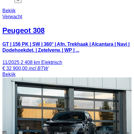
Bekijk
Verwacht
Peugeot
308
GT | 156 PK | SW | 360° | Afn. Trekhaak | Alcantara | Navi |
Dodehoekdet. | Zetelverw. | WP | ...
11/2025
2 408 km
Elektrisch
€
32 900,00
incl BTW
Bekijk