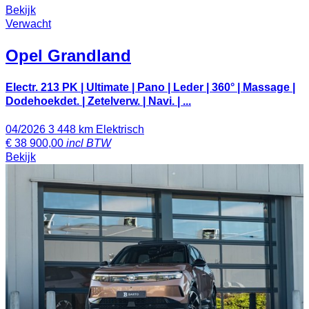
Bekijk
Verwacht
Opel
Grandland
Electr. 213 PK | Ultimate | Pano | Leder | 360° | Massage |
Dodehoekdet. | Zetelverw. | Navi. | ...
04/2026
3 448 km
Elektrisch
€
38 900,00
incl BTW
Bekijk