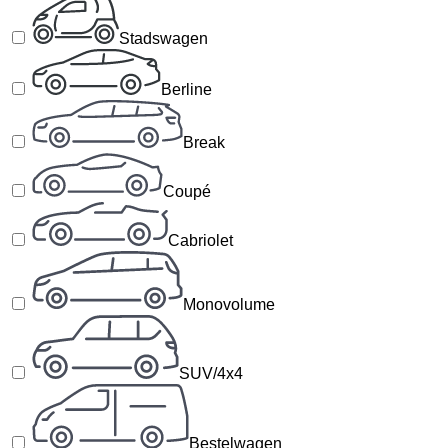
Stadswagen
Berline
Break
Coupé
Cabriolet
Monovolume
SUV/4x4
Bestelwagen