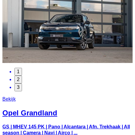
1
2
3
Bekijk
Opel
Grandland
GS | MHEV 145 PK | Pano | Alcantara | Afn. Trekhaak | All
season | Camera | Navi | Airco | ...