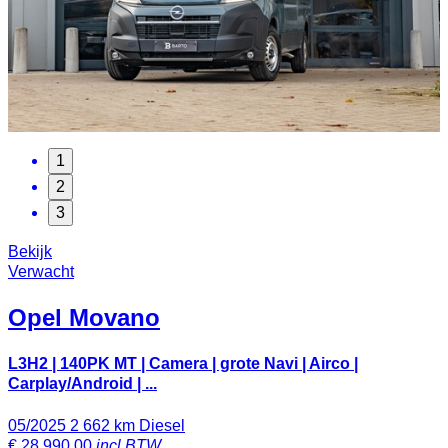
1
2
3
Bekijk
Verwacht
Opel
Movano
L3H2 | 140PK MT | Camera | grote Navi | Airco |
Carplay/Android | ...
05/2025
2 662 km
Diesel
€
28 990,00
incl BTW