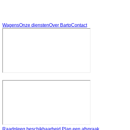
Wagens
Onze diensten
Over Barto
Contact
Raadpleeg beschikbaarheid
Plan een afspraak