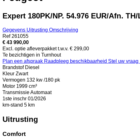
Expert 180PK/NP. 54.976 EUR/Afn. TH/
Gegevens
Uitrusting
Omschrijving
Ref
261055
€ 43 990,00
Excl. optie afleverpakket t.w.v. € 299,00
Te bezichtigen in Turnhout
Plan een afspraak
Raadpleeg beschikbaarheid
Stel uw vraag
Brandstof
Diesel
Kleur
Zwart
Vermogen
132 kw /180 pk
Motor
1999 cm³
Transmissie
Automaat
1ste inschr
01/2026
km-stand
5 km
Uitrusting
Comfort