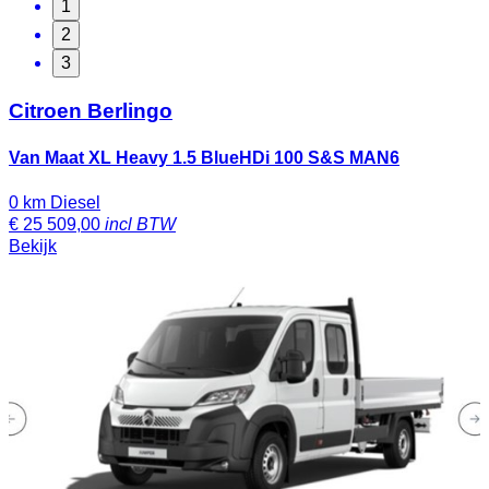
1
2
3
Citroen Berlingo
Van Maat XL Heavy 1.5 BlueHDi 100 S&S MAN6
0 km
Diesel
€
25 509,00
incl BTW
Bekijk