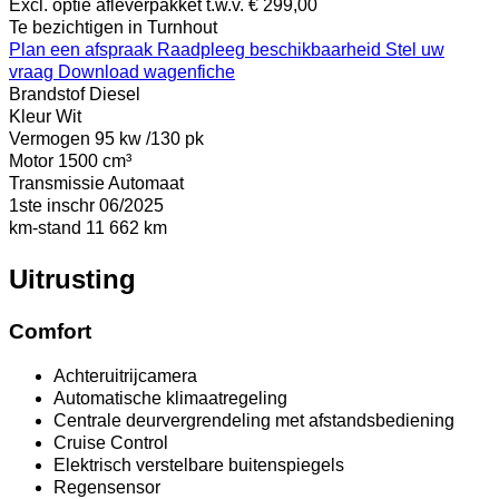
Excl. optie afleverpakket t.w.v. € 299,00
Te bezichtigen in Turnhout
Plan een afspraak
Raadpleeg beschikbaarheid
Stel uw
vraag
Download wagenfiche
Brandstof
Diesel
Kleur
Wit
Vermogen
95 kw /130 pk
Motor
1500 cm³
Transmissie
Automaat
1ste inschr
06/2025
km-stand
11 662 km
Uitrusting
Comfort
Achteruitrijcamera
Automatische klimaatregeling
Centrale deurvergrendeling met afstandsbediening
Cruise Control
Elektrisch verstelbare buitenspiegels
Regensensor