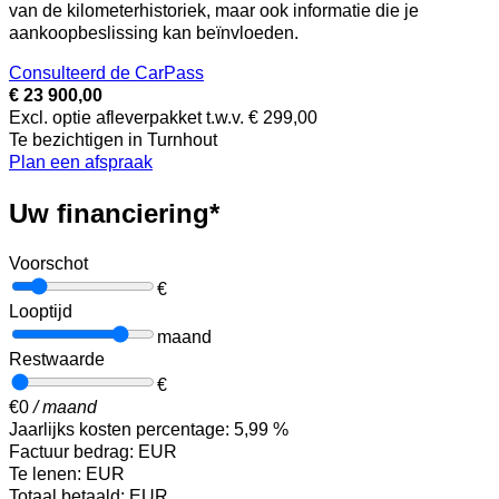
van de kilometerhistoriek, maar ook informatie die je
aankoopbeslissing kan beïnvloeden.
Consulteerd de CarPass
€ 23 900,00
Excl. optie afleverpakket t.w.v. € 299,00
Te bezichtigen in Turnhout
Plan een afspraak
Uw financiering*
Voorschot
€
Looptijd
maand
Restwaarde
€
€
0
/ maand
Jaarlijks kosten percentage:
5,99
%
Factuur bedrag:
EUR
Te lenen:
EUR
Totaal betaald:
EUR