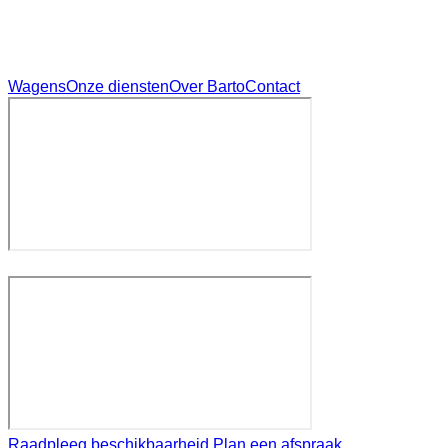
Wagens
Onze diensten
Over Barto
Contact
Raadpleeg beschikbaarheid
Plan een afspraak