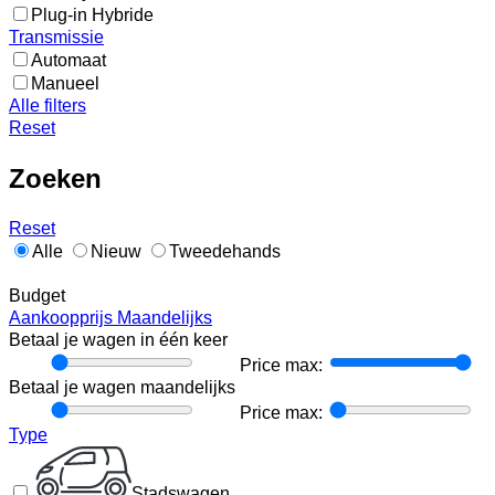
Plug-in Hybride
Transmissie
Automaat
Manueel
Alle filters
Reset
Zoeken
Reset
Alle
Nieuw
Tweedehands
Budget
Aankoopprijs
Maandelijks
Betaal je wagen in één keer
Price
Price max:
min:
Betaal je wagen maandelijks
Price
Price max:
min:
Type
Stadswagen