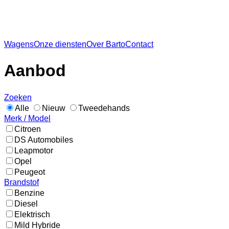
Wagens
Onze diensten
Over Barto
Contact
Aanbod
Zoeken
Alle
Nieuw
Tweedehands
Merk / Model
Citroen
DS Automobiles
Leapmotor
Opel
Peugeot
Brandstof
Benzine
Diesel
Elektrisch
Mild Hybride