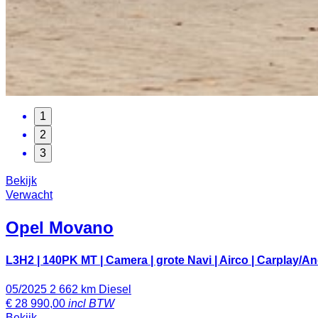
1
2
3
Bekijk
Verwacht
Opel
Movano
L3H2 | 140PK MT | Camera | grote Navi | Airco | Carplay/Andr
05/2025
2 662 km
Diesel
€
28 990,00
incl BTW
Bekijk