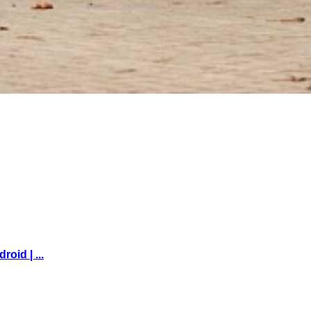
oid | ...