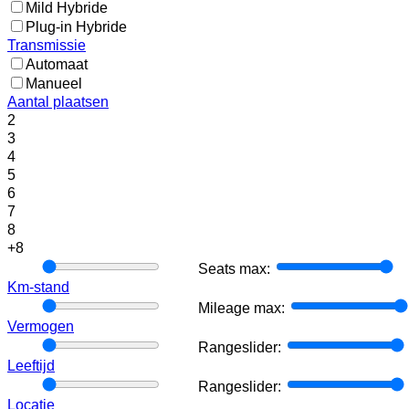
Mild Hybride
Plug-in Hybride
Transmissie
Automaat
Manueel
Aantal plaatsen
2
3
4
5
6
7
8
+8
Seats
Seats max:
min:
Km-stand
Mileage
Mileage max:
min:
Vermogen
Rangeslider:
Rangeslider:
Leeftijd
Rangeslider:
Rangeslider:
Locatie