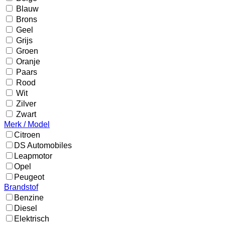
Blauw
Brons
Geel
Grijs
Groen
Oranje
Paars
Rood
Wit
Zilver
Zwart
Merk / Model
Citroen
DS Automobiles
Leapmotor
Opel
Peugeot
Brandstof
Benzine
Diesel
Elektrisch