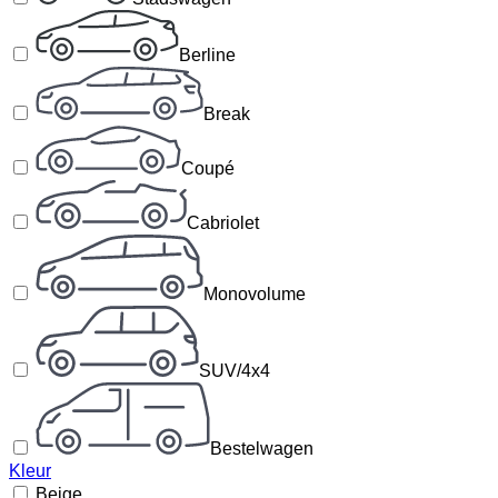
Berline
Break
Coupé
Cabriolet
Monovolume
SUV/4x4
Bestelwagen
Kleur
Beige