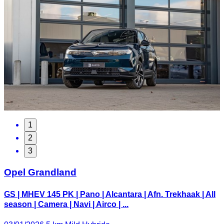
1
2
3
Opel Grandland
GS | MHEV 145 PK | Pano | Alcantara | Afn. Trekhaak | All
season | Camera | Navi | Airco | ...