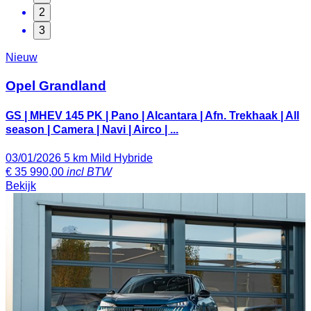
2
3
Nieuw
Opel Grandland
GS | MHEV 145 PK | Pano | Alcantara | Afn. Trekhaak | All
season | Camera | Navi | Airco | ...
03/01/2026
5 km
Mild Hybride
€
35 990,00
incl BTW
Bekijk