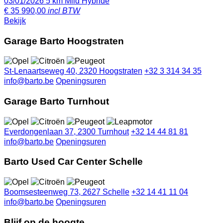
03/01/2026
5 km
Mild Hybride
€
35 990,00
incl BTW
Bekijk
Garage Barto Hoogstraten
St-Lenaartseweg 40, 2320 Hoogstraten
+32 3 314 34 35
info@barto.be
Openingsuren
Garage Barto Turnhout
Everdongenlaan 37, 2300 Turnhout
+32 14 44 81 81
info@barto.be
Openingsuren
Barto Used Car Center Schelle
Boomsesteenweg 73, 2627 Schelle
+32 14 41 11 04
info@barto.be
Openingsuren
Blijf op de hoogte