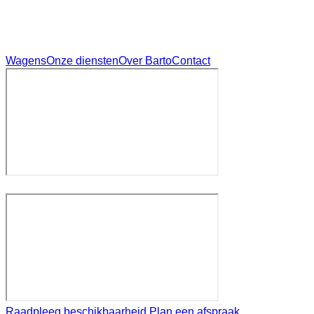
Wagens
Onze diensten
Over Barto
Contact
Raadpleeg beschikbaarheid
Plan een afspraak