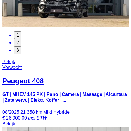
1
2
3
Bekijk
Verwacht
Peugeot
408
GT | MHEV 145 PK | Pano | Camera | Massage | Alcantara
| Zetelverw. | Elektr. Koffer | ...
08/2025
21 358 km
Mild Hybride
€
26 900,00
incl BTW
Bekijk