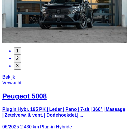
1
2
3
Bekijk
Verwacht
Peugeot
5008
Plugin Hybr. 195 PK | Leder | Pano | 7-zit | 360° | Massage
| Zetelverw. & vent. | Dodehoekdet.| ...
06/2025
2 430 km
Plug-in Hybride