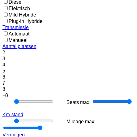
Diesel
Elektrisch
Mild Hybride
Plug-in Hybride
Transmissie
Automaat
Manueel
Aantal plaatsen
2
3
4
5
6
7
8
+8
Seats
Seats max:
min:
Km-stand
Mileage
Mileage max:
min:
Vermogen