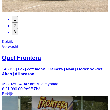
1
2
3
Bekijk
Verwacht
Opel
Frontera
145 PK | GS | Zetelverw. | Camera | Navi | Dodehoekdet. |
Airco | All season | ...
09/2025
24 942 km
Mild Hybride
€
21 990,00
incl BTW
Bekijk