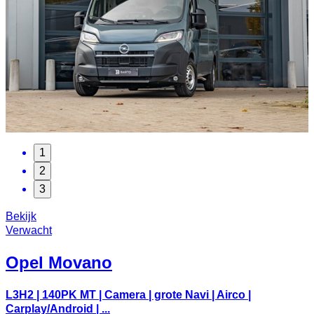
1
2
3
Bekijk
Verwacht
Opel
Movano
L3H2 | 140PK MT | Camera | grote Navi | Airco |
Carplay/Android | ...