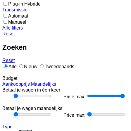
Plug-in Hybride
Transmissie
Automaat
Manueel
Alle filters
Reset
Zoeken
Reset
Alle
Nieuw
Tweedehands
Budget
Aankoopprijs
Maandelijks
Betaal je wagen in één keer
Price
Price max:
min:
Betaal je wagen maandelijks
Price
Price max:
min:
Type