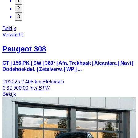
1
2
3
Bekijk
Verwacht
Peugeot
308
GT | 156 PK | SW | 360° | Afn. Trekhaak | Alcantara | Navi |
Dodehoekdet. | Zetelverw. | WP | ...
11/2025
2 408 km
Elektrisch
€
32 900,00
incl BTW
Bekijk