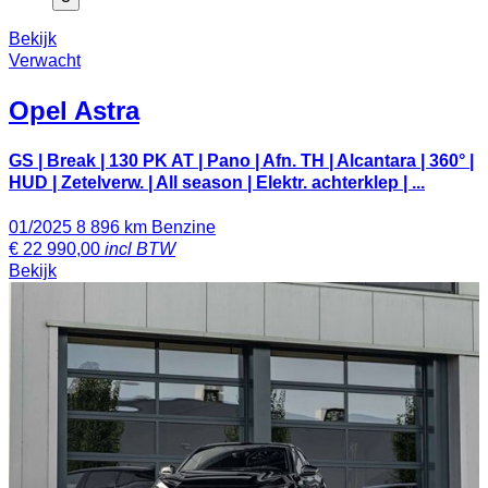
Bekijk
Verwacht
Opel
Astra
GS | Break | 130 PK AT | Pano | Afn. TH | Alcantara | 360° |
HUD | Zetelverw. | All season | Elektr. achterklep | ...
01/2025
8 896 km
Benzine
€
22 990,00
incl BTW
Bekijk