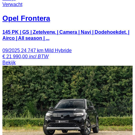
Verwacht
Opel
Frontera
145 PK | GS | Zetelverw. | Camera | Navi | Dodehoekdet. |
Airco | All season | ...
09/2025
24 747 km
Mild Hybride
€
21 990,00
incl BTW
Bekijk