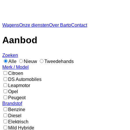
Wagens
Onze diensten
Over Barto
Contact
Aanbod
Zoeken
Alle
Nieuw
Tweedehands
Merk / Model
Citroen
DS Automobiles
Leapmotor
Opel
Peugeot
Brandstof
Benzine
Diesel
Elektrisch
Mild Hybride