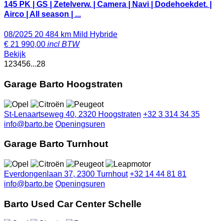
145 PK | GS | Zetelverw. | Camera | Navi | Dodehoekdet. |
Airco | All season | ...
08/2025
20 484 km
Mild Hybride
€
21 990,00
incl BTW
Bekijk
1
2
3
4
5
6
...
28
Garage Barto Hoogstraten
St-Lenaartseweg 40, 2320 Hoogstraten
+32 3 314 34 35
info@barto.be
Openingsuren
Garage Barto Turnhout
Everdongenlaan 37, 2300 Turnhout
+32 14 44 81 81
info@barto.be
Openingsuren
Barto Used Car Center Schelle