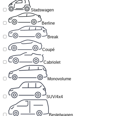
Stadswagen
Berline
Break
Coupé
Cabriolet
Monovolume
SUV/4x4
Bestelwagen