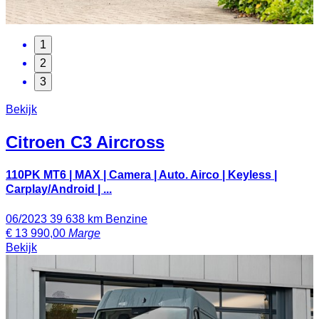
1
2
3
Bekijk
Citroen
C3 Aircross
110PK MT6 | MAX | Camera | Auto. Airco | Keyless |
Carplay/Android | ...
06/2023
39 638 km
Benzine
€
13 990,00
Marge
Bekijk