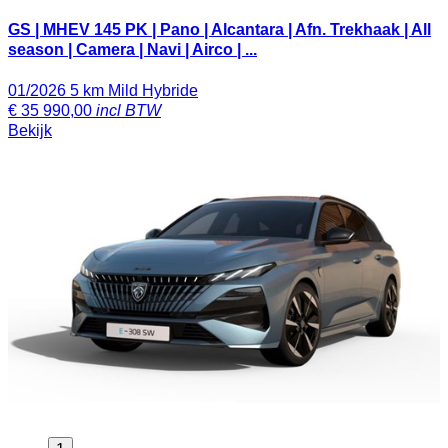
GS | MHEV 145 PK | Pano | Alcantara | Afn. Trekhaak | All
season | Camera | Navi | Airco | ...
01/2026
5 km
Mild Hybride
€
35 990,00
incl BTW
Bekijk