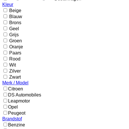
Kleur
Beige
Blauw
Brons
Geel
Grijs
Groen
Oranje
Paars
Rood
Wit
Zilver
Zwart
Merk / Model
Citroen
DS Automobiles
Leapmotor
Opel
Peugeot
Brandstof
Benzine