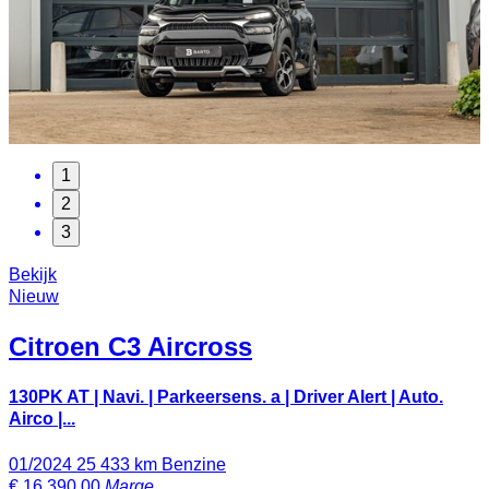
1
2
3
Bekijk
Nieuw
Citroen
C3 Aircross
130PK AT | Navi. | Parkeersens. a | Driver Alert | Auto.
Airco |...
01/2024
25 433 km
Benzine
€
16 390,00
Marge