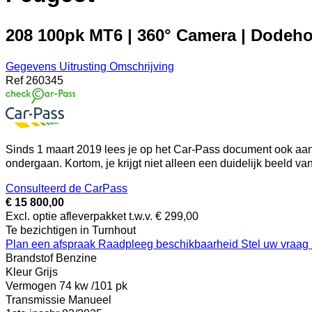
208 100pk MT6 | 360° Camera | Dodehoek
Gegevens
Uitrusting
Omschrijving
Ref
260345
Sinds 1 maart 2019 lees je op het Car-Pass document ook aan 
ondergaan. Kortom, je krijgt niet alleen een duidelijk beeld v
Consulteerd de CarPass
€ 15 800,00
Excl. optie afleverpakket t.w.v. € 299,00
Te bezichtigen in Turnhout
Plan een afspraak
Raadpleeg beschikbaarheid
Stel uw vraag
Brandstof
Benzine
Kleur
Grijs
Vermogen
74 kw /101 pk
Transmissie
Manueel