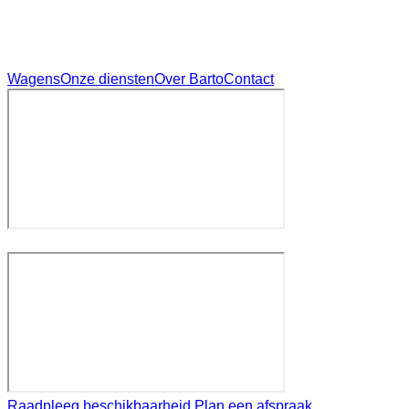
Wagens
Onze diensten
Over Barto
Contact
Raadpleeg beschikbaarheid
Plan een afspraak