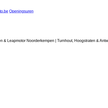
to.be
Openingsuren
roën & Leapmotor Noorderkempen | Turnhout, Hoogstraten & Ant