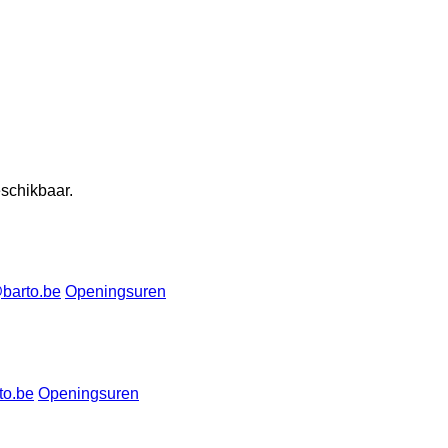
eschikbaar.
barto.be
Openingsuren
to.be
Openingsuren