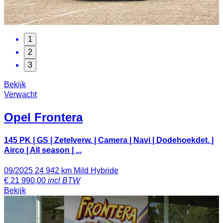
1
2
3
Bekijk
Verwacht
Opel
Frontera
145 PK | GS | Zetelverw. | Camera | Navi | Dodehoekdet. |
Airco | All season | ...
09/2025
24 942 km
Mild Hybride
€
21 990,00
incl BTW
Bekijk