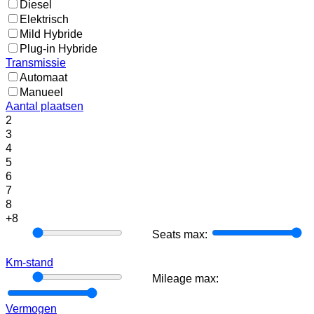
Diesel
Elektrisch
Mild Hybride
Plug-in Hybride
Transmissie
Automaat
Manueel
Aantal plaatsen
2
3
4
5
6
7
8
+8
Seats
Seats max:
min:
Km-stand
Mileage
Mileage max:
min:
Vermogen