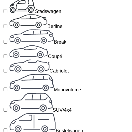
Stadswagen
Berline
Break
Coupé
Cabriolet
Monovolume
SUV/4x4
Bestelwagen