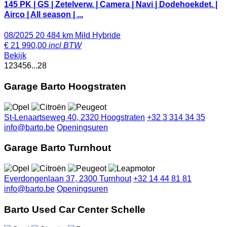
145 PK | GS | Zetelverw. | Camera | Navi | Dodehoekdet. |
Airco | All season | ...
08/2025
20 484 km
Mild Hybride
€
21 990,00
incl BTW
Bekijk
1
2
3
4
5
6
...
28
Garage Barto Hoogstraten
St-Lenaartseweg 40, 2320 Hoogstraten
+32 3 314 34 35
info@barto.be
Openingsuren
Garage Barto Turnhout
Everdongenlaan 37, 2300 Turnhout
+32 14 44 81 81
info@barto.be
Openingsuren
Barto Used Car Center Schelle