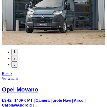
1
2
3
Bekijk
Verwacht
Opel
Movano
L3H2 | 140PK MT | Camera | grote Navi | Airco |
Carplay/Android | ...