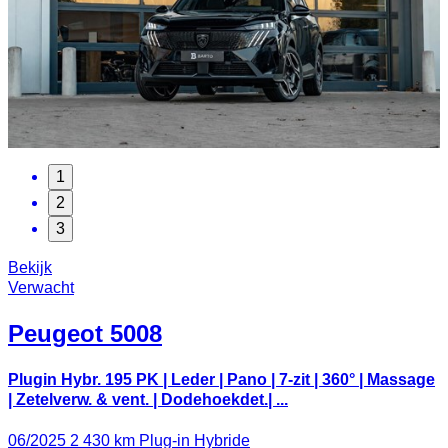
1
2
3
Bekijk
Verwacht
Peugeot
5008
Plugin Hybr. 195 PK | Leder | Pano | 7-zit | 360° | Massage
| Zetelverw. & vent. | Dodehoekdet.| ...
06/2025
2 430 km
Plug-in Hybride