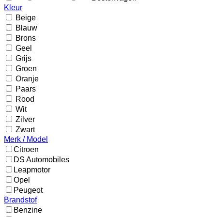
Kleur
Beige
Blauw
Brons
Geel
Grijs
Groen
Oranje
Paars
Rood
Wit
Zilver
Zwart
Merk / Model
Citroen
DS Automobiles
Leapmotor
Opel
Peugeot
Brandstof
Benzine