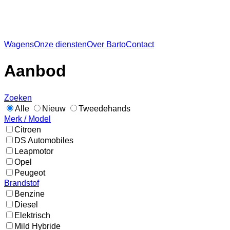
Wagens
Onze diensten
Over Barto
Contact
Aanbod
Zoeken
Alle
Nieuw
Tweedehands
Merk / Model
Citroen
DS Automobiles
Leapmotor
Opel
Peugeot
Brandstof
Benzine
Diesel
Elektrisch
Mild Hybride