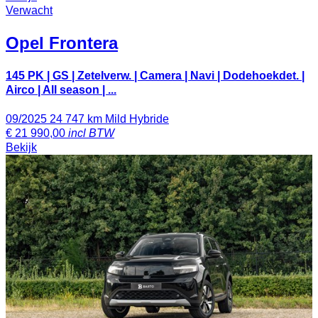
Verwacht
Opel
Frontera
145 PK | GS | Zetelverw. | Camera | Navi | Dodehoekdet. |
Airco | All season | ...
09/2025
24 747 km
Mild Hybride
€
21 990,00
incl BTW
Bekijk