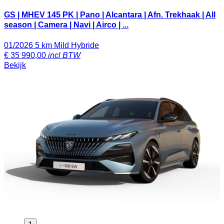
GS | MHEV 145 PK | Pano | Alcantara | Afn. Trekhaak | All
season | Camera | Navi | Airco | ...
01/2026
5 km
Mild Hybride
€
35 990,00
incl BTW
Bekijk