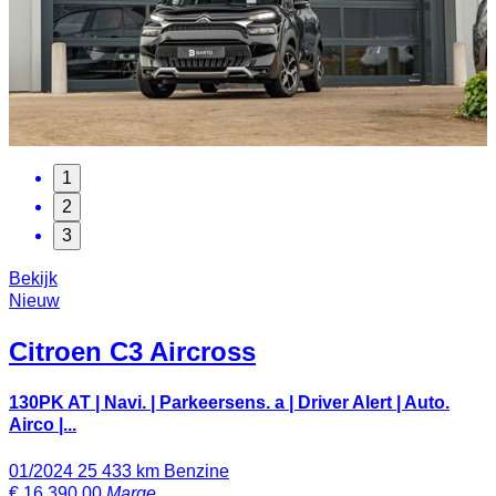
1
2
3
Bekijk
Nieuw
Citroen
C3 Aircross
130PK AT | Navi. | Parkeersens. a | Driver Alert | Auto.
Airco |...
01/2024
25 433 km
Benzine
€
16 390,00
Marge