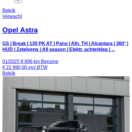
Bekijk
Verwacht
Opel
Astra
GS | Break | 130 PK AT | Pano | Afn. TH | Alcantara | 360° |
HUD | Zetelverw. | All season | Elektr. achterklep | ...
01/2025
8 896 km
Benzine
€
22 990,00
incl BTW
Bekijk