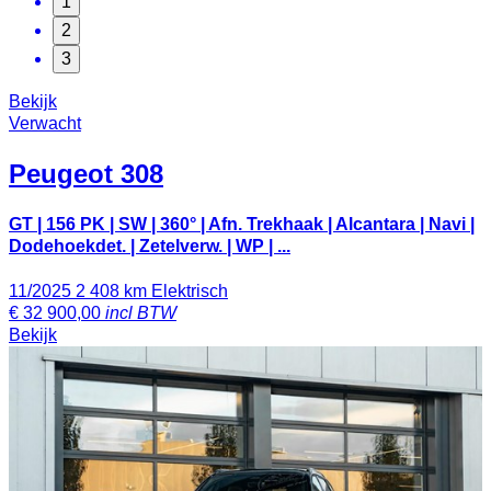
1
2
3
Bekijk
Verwacht
Peugeot
308
GT | 156 PK | SW | 360° | Afn. Trekhaak | Alcantara | Navi |
Dodehoekdet. | Zetelverw. | WP | ...
11/2025
2 408 km
Elektrisch
€
32 900,00
incl BTW
Bekijk