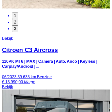
1
2
3
Bekijk
Citroen
C3 Aircross
110PK MT6 | MAX | Camera | Auto. Airco | Keyless |
Carplay/Android | ...
06/2023
39 638 km
Benzine
€
13 990,00
Marge
Bekijk