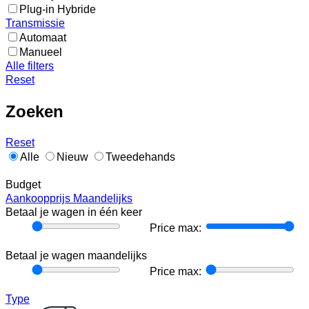
Plug-in Hybride
Transmissie
Automaat
Manueel
Alle filters
Reset
Zoeken
Reset
Alle
Nieuw
Tweedehands
Budget
Aankoopprijs
Maandelijks
Betaal je wagen in één keer
Price
Price max:
min:
Betaal je wagen maandelijks
Price
Price max:
min:
Type