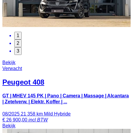
1
2
3
Bekijk
Verwacht
Peugeot
408
GT | MHEV 145 PK | Pano | Camera | Massage | Alcantara
| Zetelverw. | Elektr. Koffer | ...
08/2025
21 358 km
Mild Hybride
€
26 900,00
incl BTW
Bekijk