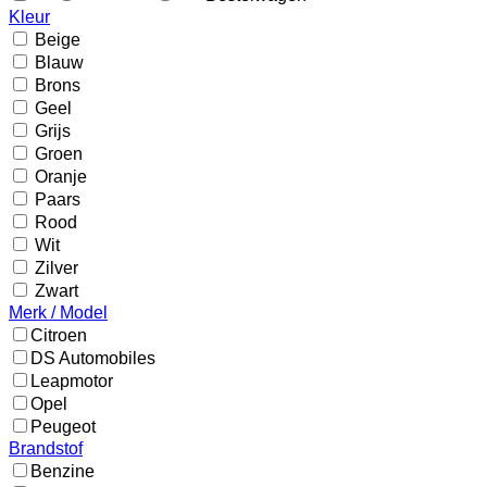
Kleur
Beige
Blauw
Brons
Geel
Grijs
Groen
Oranje
Paars
Rood
Wit
Zilver
Zwart
Merk / Model
Citroen
DS Automobiles
Leapmotor
Opel
Peugeot
Brandstof
Benzine