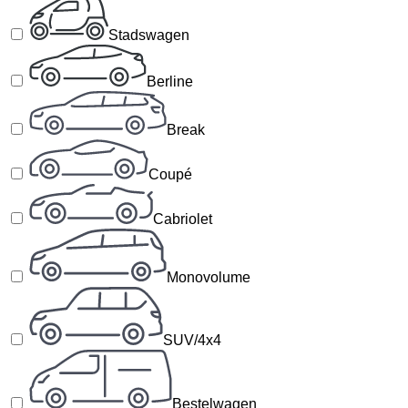
Stadswagen
Berline
Break
Coupé
Cabriolet
Monovolume
SUV/4x4
Bestelwagen