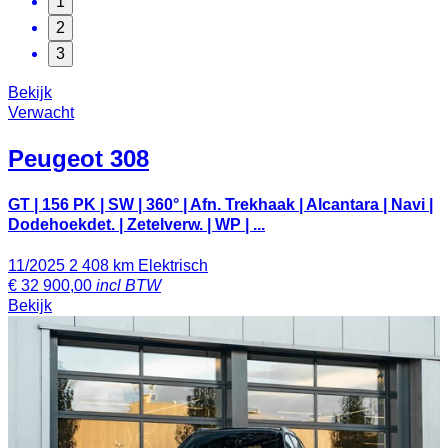
1
2
3
Bekijk
Verwacht
Peugeot
308
GT | 156 PK | SW | 360° | Afn. Trekhaak | Alcantara | Navi |
Dodehoekdet. | Zetelverw. | WP | ...
11/2025
2 408 km
Elektrisch
€
32 900,00
incl BTW
Bekijk