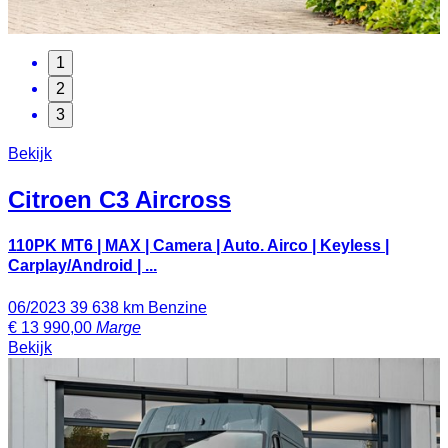
1
2
3
Bekijk
Citroen
C3 Aircross
110PK MT6 | MAX | Camera | Auto. Airco | Keyless |
Carplay/Android | ...
06/2023
39 638 km
Benzine
€
13 990,00
Marge
Bekijk