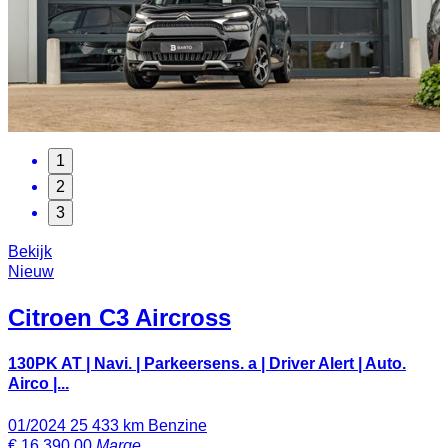
1
2
3
Bekijk
Nieuw
Citroen
C3 Aircross
130PK AT | Navi. | Parkeersens. a | Driver Alert | Auto.
Airco |...
01/2024
25 433 km
Benzine
€
16 390,00
Marge