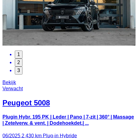
1
2
3
Bekijk
Verwacht
Peugeot
5008
Plugin Hybr. 195 PK | Leder | Pano | 7-zit | 360° | Massage
| Zetelverw. & vent. | Dodehoekdet.| ...
06/2025
2 430 km
Plug-in Hybride