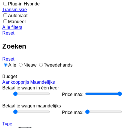
Plug-in Hybride
Transmissie
Automaat
Manueel
Alle filters
Reset
Zoeken
Reset
Alle
Nieuw
Tweedehands
Budget
Aankoopprijs
Maandelijks
Betaal je wagen in één keer
Price
Price max:
min:
Betaal je wagen maandelijks
Price
Price max:
min:
Type