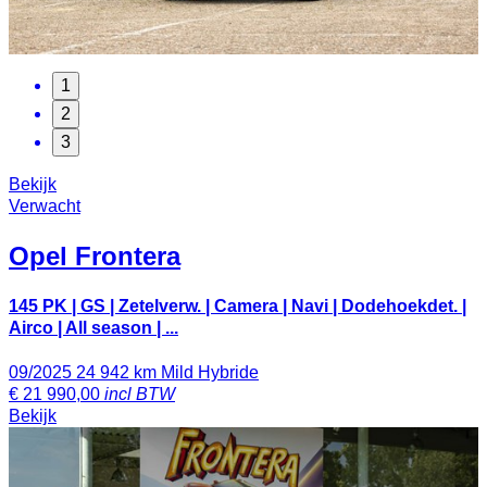
1
2
3
Bekijk
Verwacht
Opel
Frontera
145 PK | GS | Zetelverw. | Camera | Navi | Dodehoekdet. |
Airco | All season | ...
09/2025
24 942 km
Mild Hybride
€
21 990,00
incl BTW
Bekijk