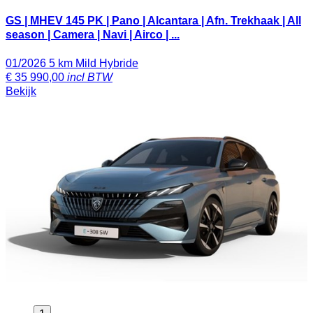
GS | MHEV 145 PK | Pano | Alcantara | Afn. Trekhaak | All
season | Camera | Navi | Airco | ...
01/2026
5 km
Mild Hybride
€
35 990,00
incl BTW
Bekijk