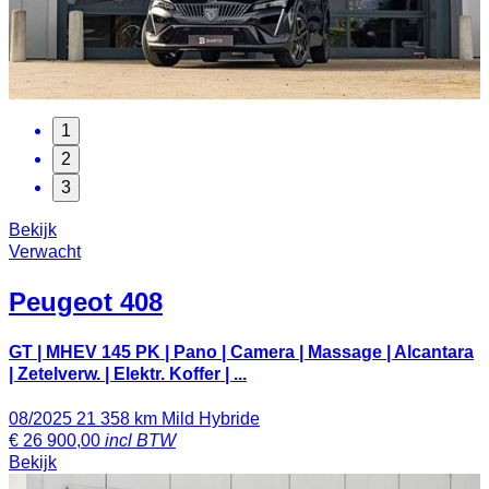
1
2
3
Bekijk
Verwacht
Peugeot
408
GT | MHEV 145 PK | Pano | Camera | Massage | Alcantara
| Zetelverw. | Elektr. Koffer | ...
08/2025
21 358 km
Mild Hybride
€
26 900,00
incl BTW
Bekijk