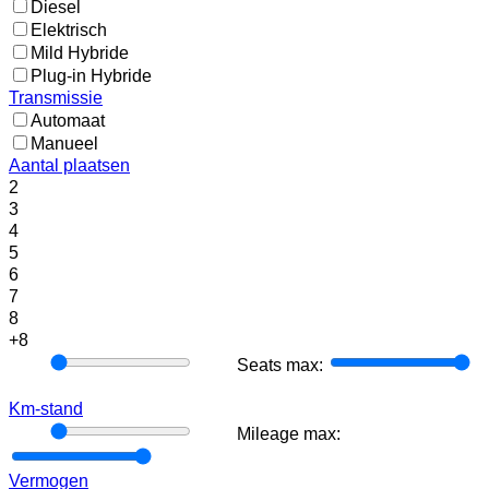
Diesel
Elektrisch
Mild Hybride
Plug-in Hybride
Transmissie
Automaat
Manueel
Aantal plaatsen
2
3
4
5
6
7
8
+8
Seats
Seats max:
min:
Km-stand
Mileage
Mileage max:
min:
Vermogen