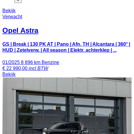
Bekijk
Verwacht
Opel
Astra
GS | Break | 130 PK AT | Pano | Afn. TH | Alcantara | 360° |
HUD | Zetelverw. | All season | Elektr. achterklep | ...
01/2025
8 896 km
Benzine
€
22 990,00
incl BTW
Bekijk