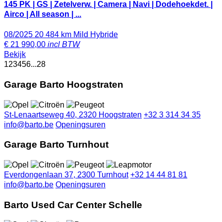
145 PK | GS | Zetelverw. | Camera | Navi | Dodehoekdet. |
Airco | All season | ...
08/2025
20 484 km
Mild Hybride
€
21 990,00
incl BTW
Bekijk
1
2
3
4
5
6
...
28
Garage Barto Hoogstraten
St-Lenaartseweg 40, 2320 Hoogstraten
+32 3 314 34 35
info@barto.be
Openingsuren
Garage Barto Turnhout
Everdongenlaan 37, 2300 Turnhout
+32 14 44 81 81
info@barto.be
Openingsuren
Barto Used Car Center Schelle