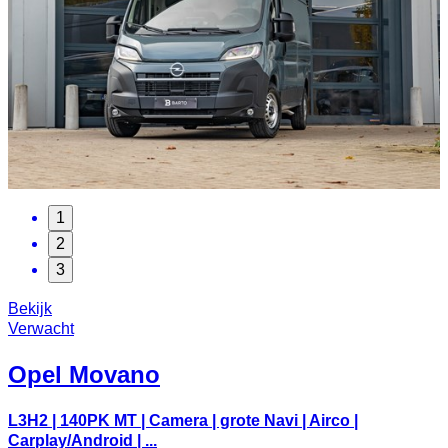
1
2
3
Bekijk
Verwacht
Opel
Movano
L3H2 | 140PK MT | Camera | grote Navi | Airco |
Carplay/Android | ...