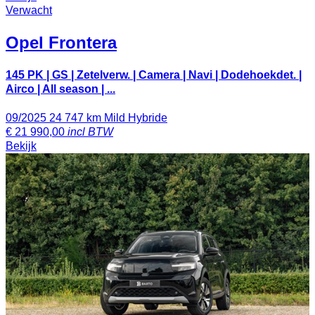
Verwacht
Opel
Frontera
145 PK | GS | Zetelverw. | Camera | Navi | Dodehoekdet. |
Airco | All season | ...
09/2025
24 747 km
Mild Hybride
€
21 990,00
incl BTW
Bekijk