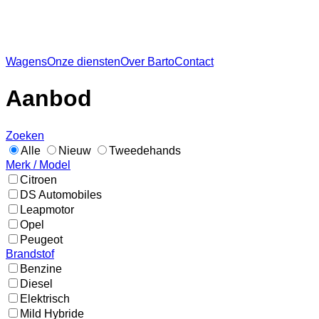
Wagens
Onze diensten
Over Barto
Contact
Aanbod
Zoeken
Alle
Nieuw
Tweedehands
Merk / Model
Citroen
DS Automobiles
Leapmotor
Opel
Peugeot
Brandstof
Benzine
Diesel
Elektrisch
Mild Hybride